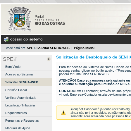
Você está em
SPE
>
Solicitar SENHA-WEB
|
Página Inicial
Solicitação de Desbloqueio de SEN
SPE
Bem Vindo
Para ter acesso ao Sistema de Notas Fiscais de
possua senha, clique no botão abaixo ("Prossegui
poderá ter uma única SENHA WEB.
Acesso ao Sistema
ATENÇÃO! Caso sua empresa seja optante ou o
Solicitar SENHA-WEB
e solicitar autorização para Emissão de NFS-e.
Certidão Fiscal
CONTADOR!!!
O contador, através de sua própr
vínculo Empresa-Contador esteja devidamente cad
Verificar Autenticidade
Legislação Tributária
Atenção! Caso você já tenha recebido algu
ainda não tenha recebido, ou não tenha el
Requerimentos
somente será realizada para pessoas físic
Perguntas e Respostas
Manuais de Ajuda